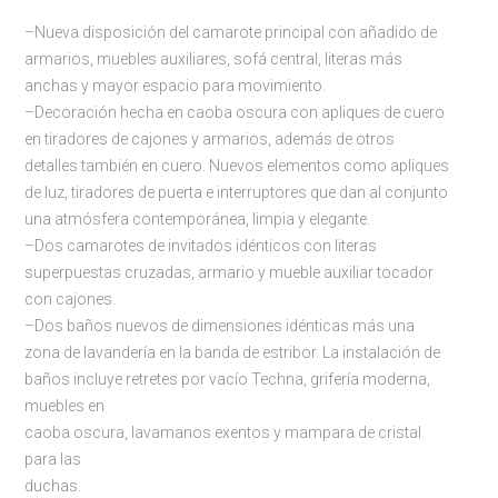
–Nueva disposición del camarote principal con añadido de
armarios, muebles auxiliares, sofá central, literas más
anchas y mayor espacio para movimiento.
–Decoración hecha en caoba oscura con apliques de cuero
en tiradores de cajones y armarios, además de otros
detalles también en cuero. Nuevos elementos como apliques
de luz, tiradores de puerta e interruptores que dan al conjunto
una atmósfera contemporánea, limpia y elegante.
–Dos camarotes de invitados idénticos con literas
superpuestas cruzadas, armario y mueble auxiliar tocador
con cajones.
–Dos baños nuevos de dimensiones idénticas más una
zona de lavandería en la banda de estribor. La instalación de
baños incluye retretes por vacío Techna, grifería moderna,
muebles en
caoba oscura, lavamanos exentos y mampara de cristal
para las
duchas.