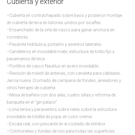
Cubierta y exterior
–Cubierta en contrachapado sobre baos y posterior montaje
de cubierta de teca en listones unidos por sicaflex.
–Ensanchado de la orla de casco para ganar anchura en
corredores.
–Pasarela hidráulica, portalón y asientos laterales.
–Candeleros en inoxidable mate, estructura de toldo fijo y
pasamanos de teca.
–Portillos de casco Nautilus en acero inoxidable.
–Revisión de mástil de antenas, con canaleta para cableado.
Jarcia nueva. Cromado de campana de fondeo, aireadores y
otros herrajes de cubierta.
–Mesa de bañera con dos alas, cuatro sillas y reforma de
banqueta en el “gin palace”.
–Lona tensa y paravientos sobre rieles sobre la estructura
inoxidable de toldilla de popa, en color crema.
–Escala real, con pescante en el costado de estribor.
–Colchonetas y fundas de rizo para todas las superficies