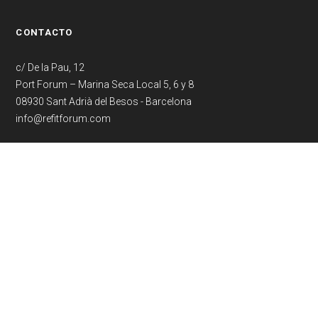
CONTACTO
c/ De la Pau, 12
Port Forum – Marina Seca Local 5, 6 y 8
08930 Sant Adrià del Besos - Barcelona
info@refitforum.com
© 2017 Refit Forum SLU