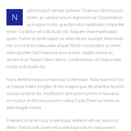
ulla tincidunt semper pulvinar. Vivamus lobortis justo
N
lorem, ac semper ipsum dignissim vel. Suspendisse
eu magna mollis, gravida tortor vestibulum, imperdiet
tortor. Curabitur vel sollicitudin est. Aliquam vitae malesuada
quam. Fusce sit amet sapien ac ante rutrum suscipit. Maecenas
nec orci id ante malesuada aliquet. Morbi consectetur ut lorem
sed vulputate. Sed maximus eros auctor, sagittis lectus ac,
dictum eros. Nullam libero libero, condimentum id magna vitae,
mollis sollicitudin dui.
Nunc eleifend neque ut maximus scelerisque. Nulla euismod nisi
ut massa mattis fringilla. Ut nec magna quis elit pharetra facilisis
cursus sit amet dui. Vestibulum ante ipsum primis in faucibus
orci luctus et ultrices posuere cubilia Curae; Etiam eu lorem ac
ante feugiat viverra.
Praesent sit amet risus scelerisque, eleifend velit vel, euismod
libero. Sed laoreet, lorem vel scelerisque rutrum, neque enim