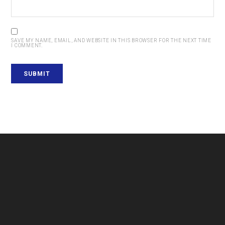
SAVE MY NAME, EMAIL, AND WEBSITE IN THIS BROWSER FOR THE NEXT TIME
I COMMENT.