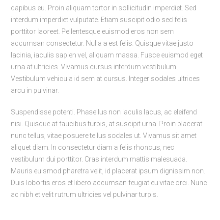
dapibus eu. Proin aliquam tortor in sollicitudin imperdiet. Sed
interdum imperdiet vulputate. Etiam suscipit odio sed felis
porttitor laoreet. Pellentesque euismod eros non sem
accumsan consectetur. Nulla a est felis. Quisque vitae justo
lacinia, iaculis sapien vel, aliquam massa. Fusce euismod eget
urna at ultricies. Vivamus cursus interdum vestibulum.
Vestibulum vehicula id sem at cursus. Integer sodales ultrices
arcu in pulvinar.
Suspendisse potenti. Phasellus non iaculis lacus, ac eleifend
nisi. Quisque at faucibus turpis, at suscipit urna. Proin placerat
nunc tellus, vitae posuere tellus sodales ut. Vivamus sit amet
aliquet diam. In consectetur diam a felis rhoncus, nec
vestibulum dui porttitor. Cras interdum mattis malesuada.
Mauris euismod pharetra velit, id placerat ipsum dignissim non.
Duis lobortis eros et libero accumsan feugiat eu vitae orci. Nunc
ac nibh et velit rutrum ultricies vel pulvinar turpis.